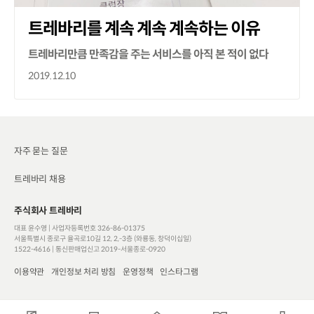
트레바리를 계속 계속 계속하는 이유
트레바리만큼 만족감을 주는 서비스를 아직 본 적이 없다
2019.12.10
자주 묻는 질문
트레바리 채용
주식회사 트레바리
대표 윤수영 | 사업자등록번호 326-86-01375
서울특별시 종로구 율곡로10길 12, 2,-3층 (와룡동, 창덕이십일)
1522-4616
|
통신판매업신고 2019-서울종로-0920
이용약관
개인정보 처리 방침
운영정책
인스타그램