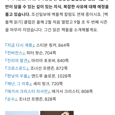
만이 담을 수 있는 깊이 있는 지식, 복잡한 사유에 대해 애정을
품고 있습니다.
조선일보에 벽돌책 칼럼도 연재 중이시죠. [벽
돌책 읽기] 클럽은 올해 2월 처음 열렸고 9월 초 두 번째 시즌
을 마무리 지었습니다. 그간 읽은 책들을 소개해볼게요.
『지금 다시 계몽』
, 스티븐 핑커, 864쪽
『컨버전스』
, 피터 왓슨, 704쪽
『진리의 발견』
, 마리아 포포바, 840쪽
『크로스로드』
, 조너선 프랜즌, 872쪽
『한낮의 우울』
, 앤드루 솔로몬, 1028쪽
『재난, 그 이후』
, 셰리 핑크, 720쪽
『애거서 크리스티 자서전』
, 애거서 크리스티, 808쪽
『순수』
, 조너선 프랜즌, 828쪽